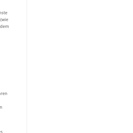
hste
(wie
u dem
aren
en
es