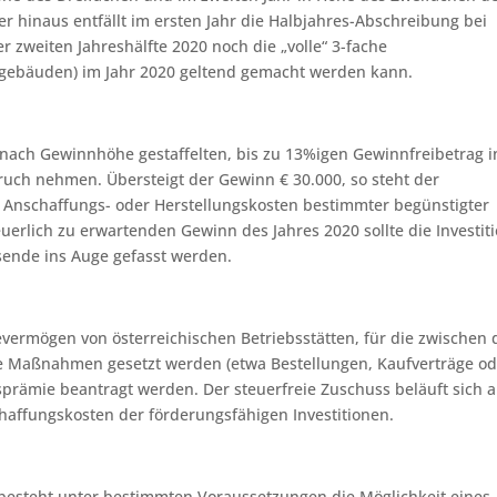
r hinaus entfällt im ersten Jahr die Halbjahres-Abschreibung bei
 zweiten Jahreshälfte 2020 noch die „volle“ 3-fache
gebäuden) im Jahr 2020 geltend gemacht werden kann.
ch Gewinnhöhe gestaffelten, bis zu 13%igen Gewinnfreibetrag i
uch nehmen. Übersteigt der Gewinn € 30.000, so steht der
h Anschaffungs- oder Herstellungskosten bestimmter begünstigter
uerlich zu erwartenden Gewinn des Jahres 2020 sollte die Investit
sende ins Auge gefasst werden.
evermögen von österreichischen Betriebsstätten, für die zwischen
ste Maßnahmen gesetzt werden (etwa Bestellungen, Kaufverträge od
prämie beantragt werden. Der steuerfreie Zuschuss beläuft sich a
haffungskosten der förderungsfähigen Investitionen.
 besteht unter bestimmten Voraussetzungen die Möglichkeit eines