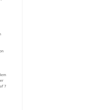
n
ion
 dem
er
uf 7