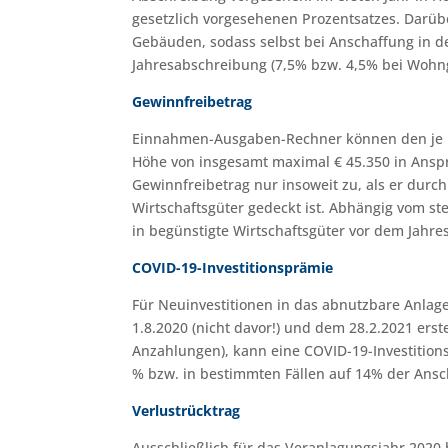
gesetzlich vorgesehenen Prozentsatzes. Darübe
Gebäuden, sodass selbst bei Anschaffung in der
Jahresabschreibung (7,5% bzw. 4,5% bei Wohn
Gewinnfreibetrag
Einnahmen-Ausgaben-Rechner können den je na
Höhe von insgesamt maximal € 45.350 in Anspr
Gewinnfreibetrag nur insoweit zu, als er durc
Wirtschaftsgüter gedeckt ist. Abhängig vom ste
in begünstigte Wirtschaftsgüter vor dem Jahre
COVID-19-Investitionsprämie
Für Neuinvestitionen in das abnutzbare Anlag
1.8.2020 (nicht davor!) und dem 28.2.2021 er
Anzahlungen), kann eine COVID-19-Investitions
% bzw. in bestimmten Fällen auf 14% der Ansc
Verlustrücktrag
Ausschließlich für das Veranlagungsjahr 2020