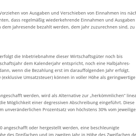
orziehen von Ausgaben und Verschieben von Einnahmen ins näc
achten, dass regelmäßig wiederkehrende Einnahmen und Ausgaben 
ch dem Jahresende bezahlt werden, dem Jahr zuzurechnen sind, z
erfolgt die Inbetriebnahme dieser Wirtschaftsgüter noch bis
tschaftsjahr dem Kalenderjahr entspricht, noch eine Halbjahres-
 dann, wenn die Bezahlung erst im darauffolgenden Jahr erfolgt.
 (exklusive Umsatzsteuer) können in voller Höhe als geringwertige
angeschafft werden, wird als Alternative zur „herkömmlichen“ line
die Möglichkeit einer degressiven Abschreibung eingeführt. Diese
em unveränderlichen Prozentsatz von höchstens 30% vom jeweilig
 angeschafft oder hergestellt werden, eine beschleunigte
öhe des Dreifachen und im zweiten Jahr in Höhe des Zweifachen d