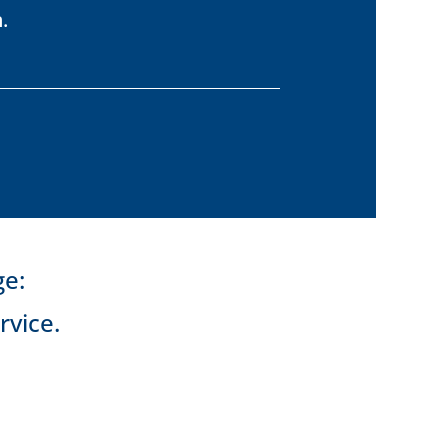
.
ge:
rvice.