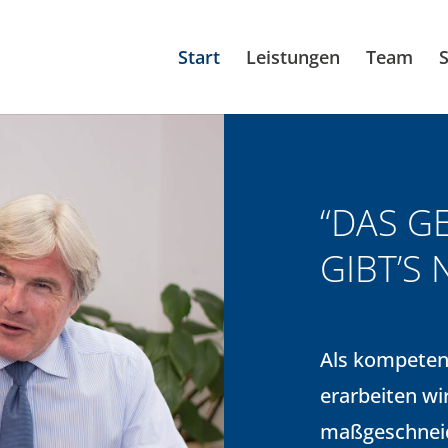
Start
Leistungen
Team
S
“DAS G
GIBT’S 
Als kompetent
erarbeiten w
maßgeschneid