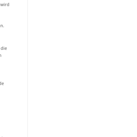
 wird
in.
 die
n
de