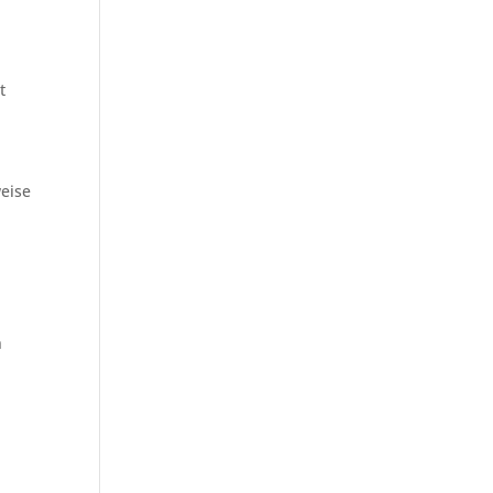
t
eise
n