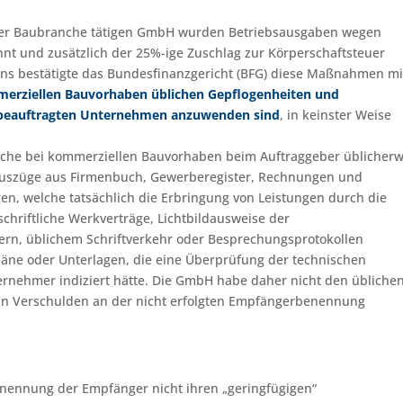
der Baubranche tätigen GmbH wurden Betriebsausgaben wegen
t und zusätzlich der 25%-ige Zuschlag zur Körperschaftsteuer
s bestätigte das Bundesfinanzgericht (BFG) diese Maßnahmen mi
erziellen Bauvorhaben üblichen Gepflogenheiten und
r beauftragten Unternehmen anzuwenden sind
, in keinster Weise
che bei kommerziellen Bauvorhaben beim Auftraggeber üblicherw
Auszüge aus Firmenbuch, Gewerberegister, Rechnungen und
en, welche tatsächlich die Erbringung von Leistungen durch die
hriftliche Werkverträge, Lichtbildausweise der
ern, üblichem Schriftverkehr oder Besprechungsprotokollen
äne oder Unterlagen, die eine Überprüfung der technischen
ernehmer indiziert hätte. Die GmbH habe daher nicht den übliche
ein Verschulden an der nicht erfolgten Empfängerbenennung
tnennung der Empfänger nicht ihren „geringfügigen“