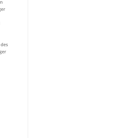
en
ger
H
 des
ger