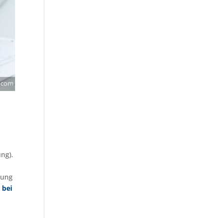
ng).
nung
s
bei