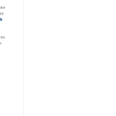
nke
ze
eb
 Im
r
n