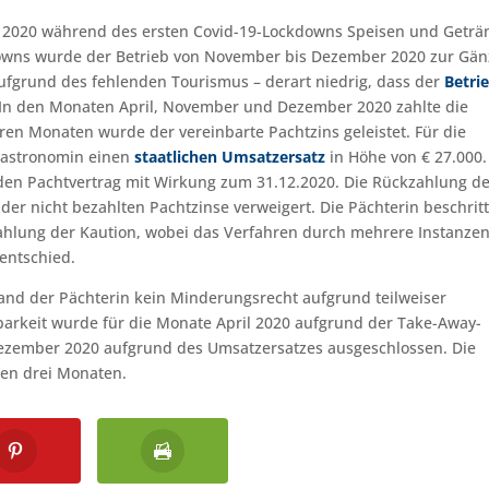
ril 2020 während des ersten Covid-19-Lockdowns Speisen und Geträ
owns wurde der Betrieb von November bis Dezember 2020 zur Gän
ufgrund des fehlenden Tourismus – derart niedrig, dass der
Betri
In den Monaten April, November und Dezember 2020 zahlte die
en Monaten wurde der vereinbarte Pachtzins geleistet. Für die
Gastronomin einen
staatlichen Umsatzersatz
in Höhe von € 27.000.
en Pachtvertrag mit Wirkung zum 31.12.2020. Die Rückzahlung de
er nicht bezahlten Pachtzinse verweigert. Die Pächterin beschritt
hlung der Kaution, wobei das Verfahren durch mehrere Instanze
 entschied.
tand der Pächterin kein Minderungsrecht aufgrund teilweiser
arkeit wurde für die Monate April 2020 aufgrund der Take-Away-
ezember 2020 aufgrund des Umsatzersatzes ausgeschlossen. Die
sen drei Monaten.