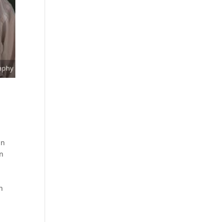
in
n
n