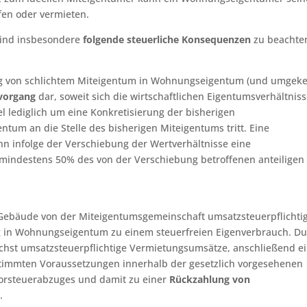
en oder vermieten.
ind insbesondere
folgende steuerliche Konsequenzen
zu beachte
ng von schlichtem Miteigentum in Wohnungseigentum (und umgeke
svorgang
dar, soweit sich die wirtschaftlichen Eigentumsverhältnis
el lediglich um eine Konkretisierung der bisherigen
um an die Stelle des bisherigen Miteigentums tritt. Eine
nn infolge der Verschiebung der Wertverhältnisse eine
mindestens 50% des von der Verschiebung betroffenen anteiligen
Gebäude von der Miteigentumsgemeinschaft umsatzsteuerpflichti
 in Wohnungseigentum zu einem steuerfreien Eigenverbrauch. Du
hst umsatzsteuerpflichtige Vermietungsumsätze, anschließend e
stimmten Voraussetzungen innerhalb der gesetzlich vorgesehenen
 Vorsteuerabzuges und damit zu einer
Rückzahlung von
.