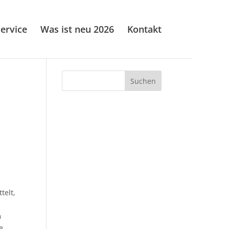
ervice
Was ist neu 2026
Kontakt
telt,
n
e