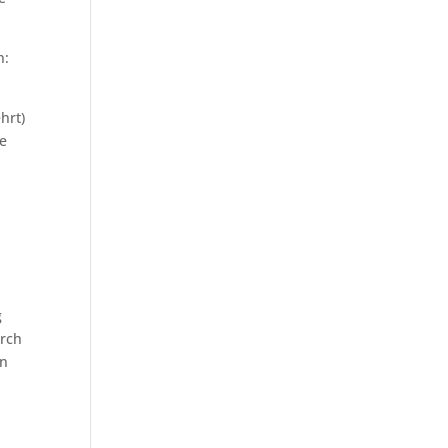
n:
hrt)
se
g
rch
in